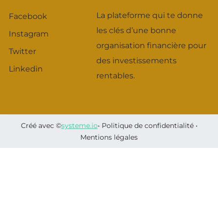
La plateforme qui te donne
Facebook
les clés d’une bonne
Instagram
organisation financière pour
Twitter
des investissements
Linkedin
rentables.
Créé avec ©
systeme.io
•
Politique de confidentialité
•
Mentions légales